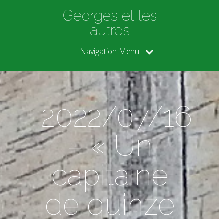
Georges et les
autres
Navigation Menu
2022/07/16
– « Un
capitaine
de quinze