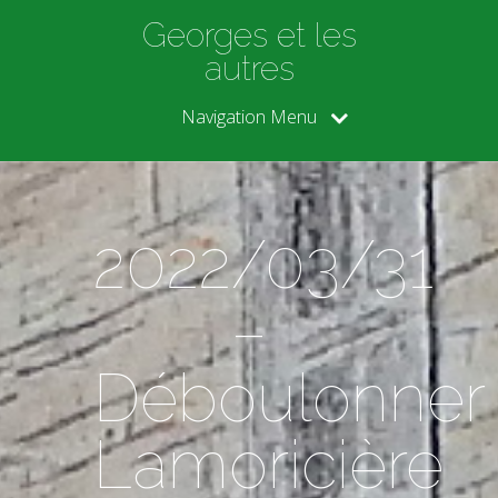
Georges et les
autres
Navigation Menu
2022/03/31
–
Déboulonner
Lamoricière