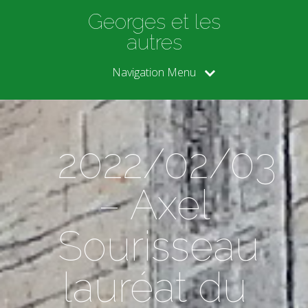
Georges et les
autres
Navigation Menu
2022/02/03
– Axel
Sourisseau
lauréat du