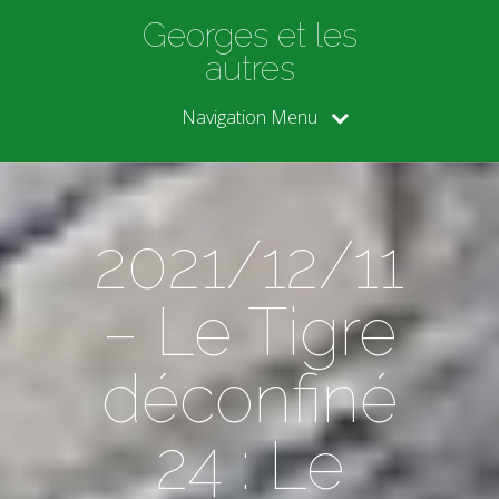
Georges et les
autres
Navigation Menu
2021/12/11
– Le Tigre
déconfiné
24 : Le