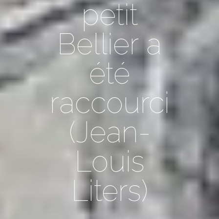
petit
Bellier a
été
raccourci
(Jean-
Louis
Liters)