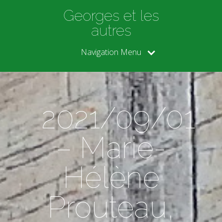
Georges et les
autres
Navigation Menu
2021/09/01
– Marie-
Hélène
Prouteau,