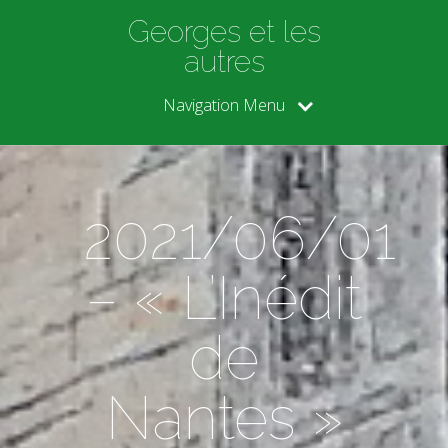
Georges et les
autres
Navigation Menu
2021/06/01
– « L’Inédit
de
Nantes »