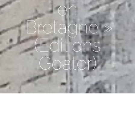
en
Bretagne »
(Editions
Goater)