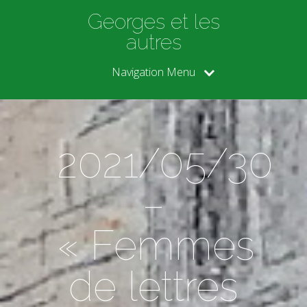
Georges et les
autres
Navigation Menu
2021/05/30
–
« Femmes
de lettres