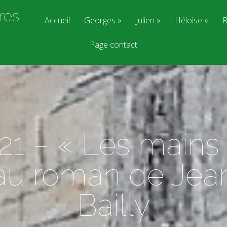
res
Accueil
Georges
Julien
Héloïse
R
Page contact
21 – « Les mains 
u roman de Jea
Bailly