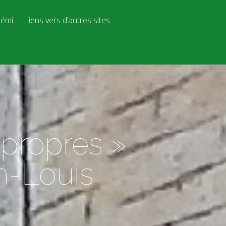
émi
liens vers d’autres sites
propres »
n-Louis