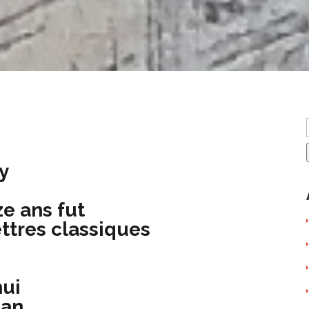
y
e ans fut
ttres classiques
hui
man