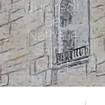
d’un récit
de
Nathalie
Saint-
Cricq