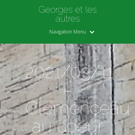
Georges et les
autres
Navigation Menu
2021/03/11
–
Clemenceau
au coeur