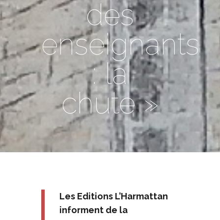
des
enseignants
: la
chute »
Les Editions L’Harmattan
informent de la