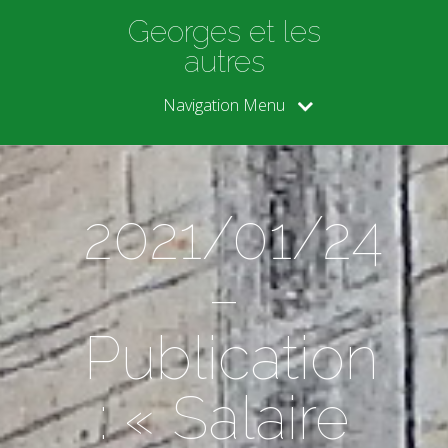
Georges et les
autres
Navigation Menu
2021/01/24
–
Publication
: « Salaire