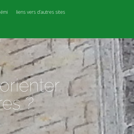
émi
liens vers d’autres sites
orienter
res ?