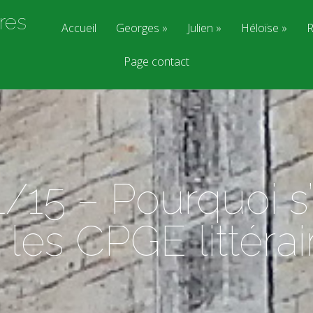
res
Accueil
Georges
Julien
Héloïse
R
Page contact
/15 – Pourquoi s’
 les CPGE littérai