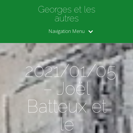
Georges et les
autres
Navigation Menu
2021/01/05
– Joël
Batteux et
le