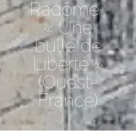
Radôme :
« Une
bulle de
Liberté »
(Ouest-
France)