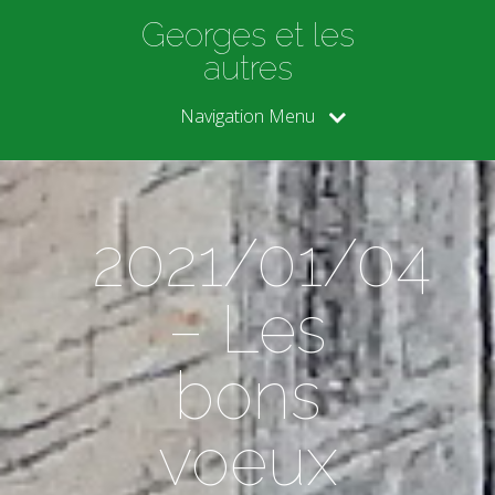
Georges et les
autres
Navigation Menu
2021/01/04
– Les
bons
voeux