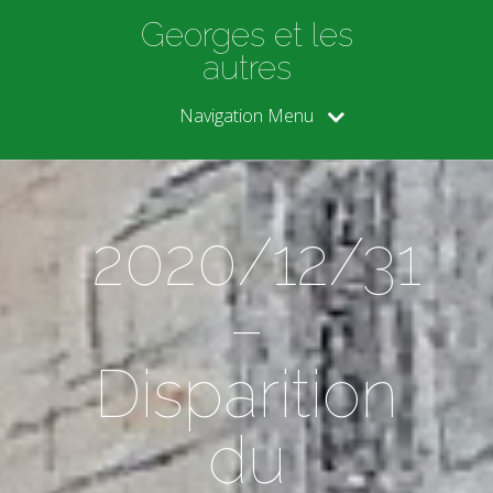
Georges et les
autres
Navigation Menu
2020/12/31
–
Disparition
du