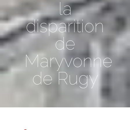
la
disparition
de
Maryvonne
de Rugy