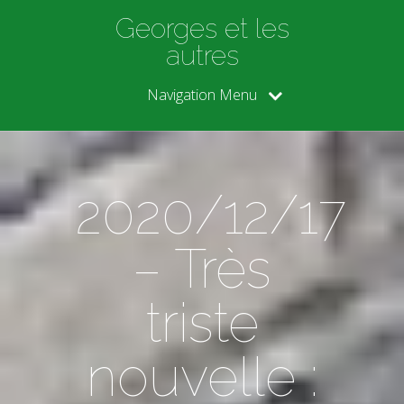
Georges et les
autres
Navigation Menu
2020/12/17
– Très
triste
nouvelle :