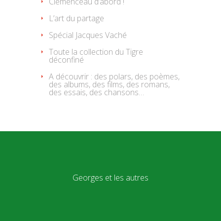
Clemenceau d’abord !
L’art du partage
Spécial Jacques Vaché
Toute la collection du Tigre
déconfiné
A découvrir : des polars, des poèmes,
des albums, des films, des romans,
des essais, des chansons…
Georges et les autres