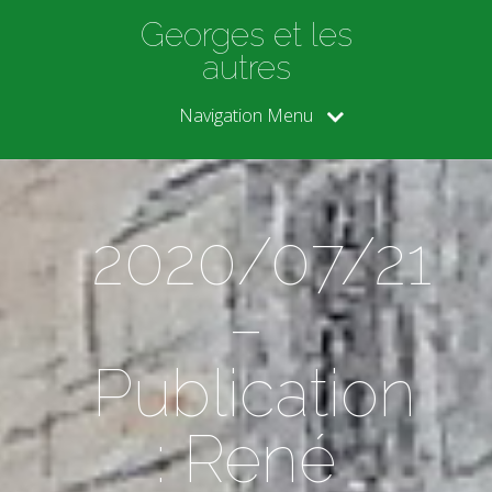
Georges et les
autres
Navigation Menu
2020/07/21
–
Publication
: René