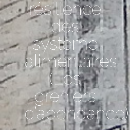
résilience
des
système
alimentaires
(Les
greniers
d’abondance)