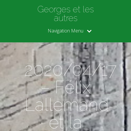
Georges et les
autres
Navigation Menu
2020/04/17
– Félix
Lallemand
et la