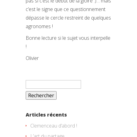
pas si c’est le début de la gloire :)… mais
c’est le signe que ce questionnement
dépasse le cercle restreint de quelques
agronomes !
Bonne lecture si le sujet vous interpelle
!
Olivier
Rechercher :
Articles récents
Clemenceau d’abord !
L’art du partage