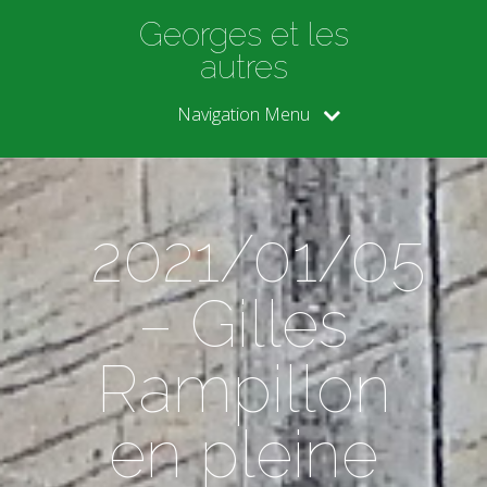
Georges et les
autres
Navigation Menu
2021/01/05
– Gilles
Rampillon
en pleine