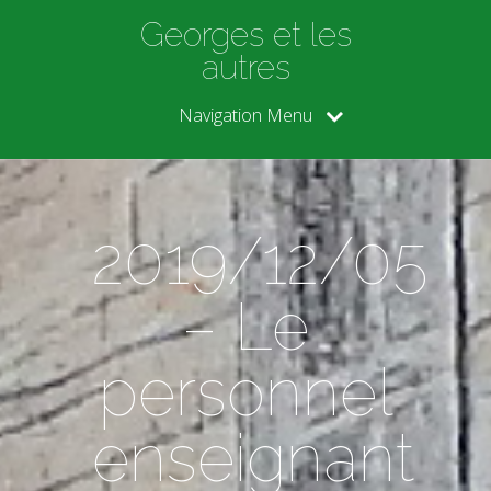
Georges et les
autres
Navigation Menu
2019/12/05
– Le
personnel
enseignant