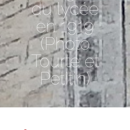
du lycée
en 1919
(Photo
Tourte et
Petitin)