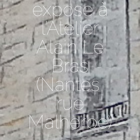
expose à
l’Atelier
Alain Le
Bras
(Nantes,
rue
Malherbe)