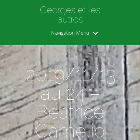
Georges et les
autres
Navigation Menu
2019/11/13
au 24 –
Béatrice
Camélio