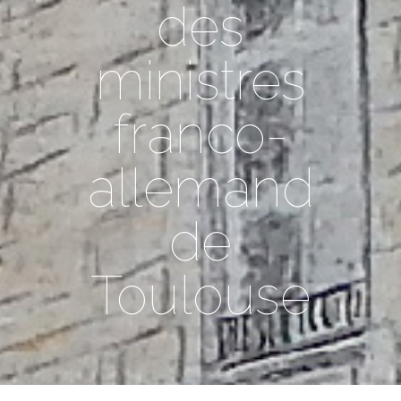
des
ministres
franco-
allemand
de
Toulouse