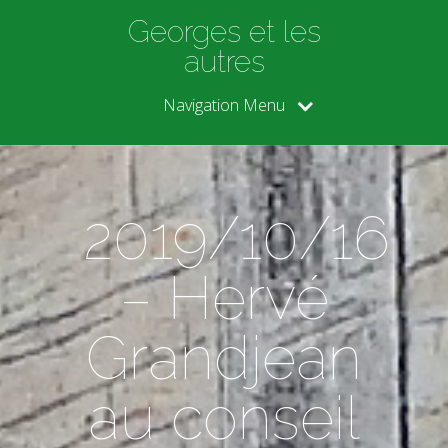
Georges et les
autres
Navigation Menu
2019/10/16
– Hervé
Grandjean
au conseil