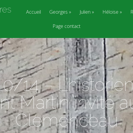
res
Accueil
Georges
Julien
Héloïse
R
Page contact
0/14 – L’historie
t Martin invité a
Clemenceau