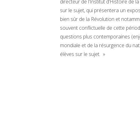
directeur de l’Institut d’Histoire d
sur le sujet, qui présentera un expo
bien sûr de la Révolution et notam
souvent conflictuelle de cette pério
questions plus contemporaines (enj
mondiale et de la résurgence du nat
élèves sur le sujet. »