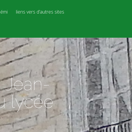
émi
liens vers d’autres sites
n Jean-
u lycée