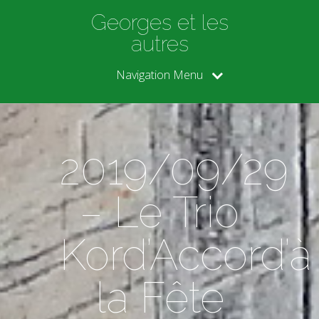
Georges et les
autres
Navigation Menu
2019/09/29
– Le Trio
Kord’Accord’à
la Fête