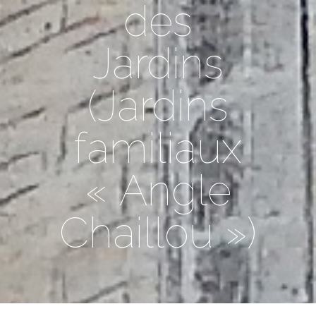
des
Jardins
(Jardins
familiaux
« Angle
Chaillou »)