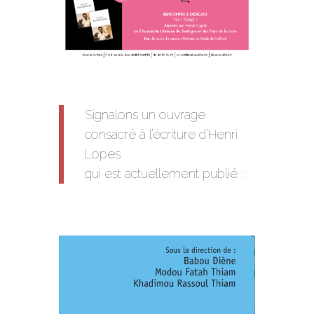
Signalons un ouvrage
consacré à l’écriture d’Henri
Lopes
qui est actuellement publié :