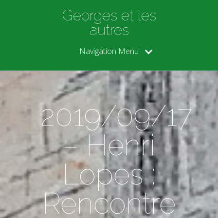
Georges et les
autres
Navigation Menu
2019/09/17
– Henri
Lopes :
Rencontre