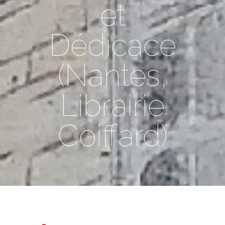
et
Dédicace
(Nantes,
Librairie
Coiffard)