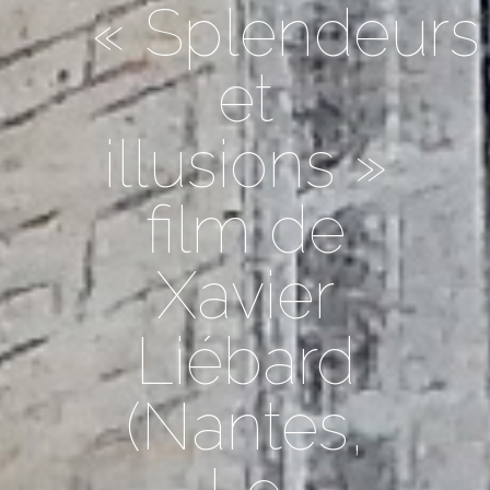
« Splendeurs
et
illusions »
film de
Xavier
Liébard
(Nantes,