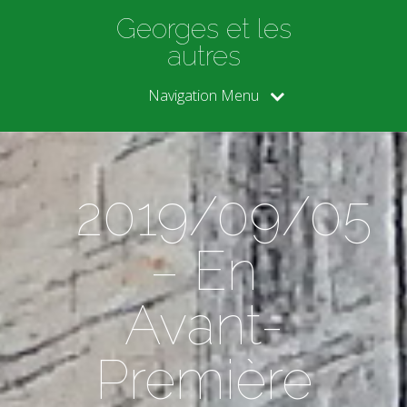
Georges et les
autres
Navigation Menu
2019/09/05
– En
Avant-
Première