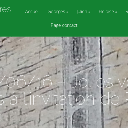
res
Accueil
Georges
Julien
Héloïse
R
Page contact
06/16 – Jolies v
à l’invitation d