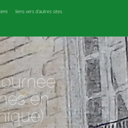
émi
liens vers d’autres sites
journée
mmes en
nique)