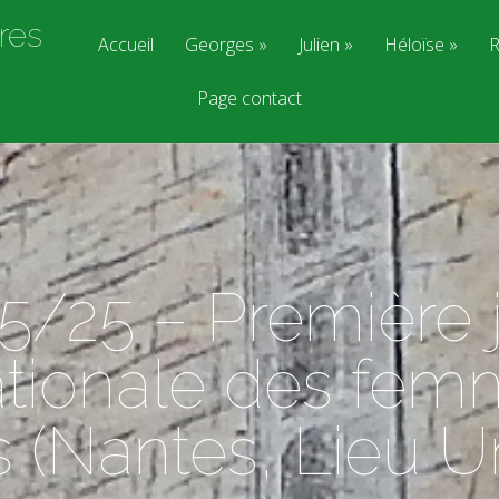
res
Accueil
Georges
Julien
Héloïse
R
Page contact
5/25 – Première 
ationale des fe
 (Nantes, Lieu U