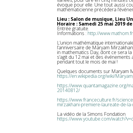
variées, pour dire en cinq minutes 
évoque pour elle. Une tout aussi co
mathématicienne précédera l’événe
Lieu : Salon de musique, Lieu U
Horaire : Samedi 25 mai 2019 de
Entrée gratuite.
Informations :
http://www.mathom.fr
L’union mathématique internationale
l’anniversaire de Maryam Mirzakhani 
in mathematics Day, dont ce sera la 
s’agit du 12 mai et des événements 
pendant tout le mois de mai !
Quelques documents sur Maryam Mi
https://en.wikipedia.org/wiki/Marya
https://www.quantamagazine.org/mar
20140812/
https://www.franceculture.fr/scien
mirzakhani-premiere-laureate-de-la-
La vidéo de la Simons Fondation
https://www.youtube.com/watch?v