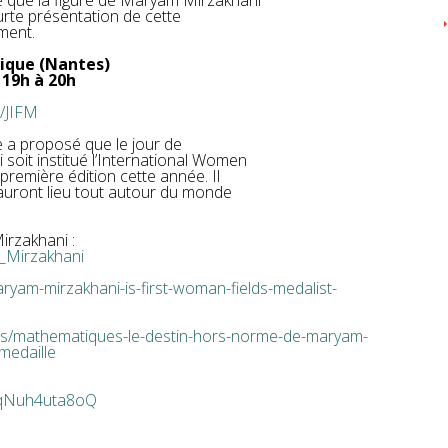
ce que la figure de Maryam Mirzakhani
urte présentation de cette
ment.
nique (Nantes)
 19h à 20h
/JIFM
 a proposé que le jour de
soit institué l’International Women
première édition cette année. Il
auront lieu tout autour du monde
rzakhani :
m_Mirzakhani
yam-mirzakhani-is-first-woman-fields-medalist-
ces/mathematiques-le-destin-hors-norme-de-maryam-
medaille
=qNuh4uta8oQ