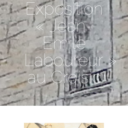
Exposition
« Jean-
Emile
Laboureur »
au Croisic