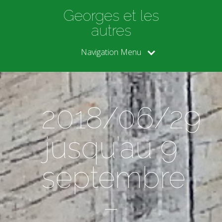
Georges et les
autres
Navigation Menu
2018/06/29
jusqu’au 9
septembre
–