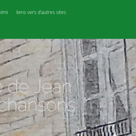
émi
liens vers d’autres sites
 de Jean
n chansons