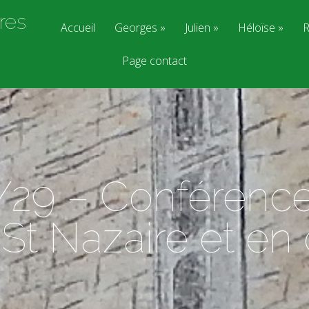
res
Accueil
Georges
Julien
Héloïse
R
Page contact
/29 – Conférence
 St Nazaire et e