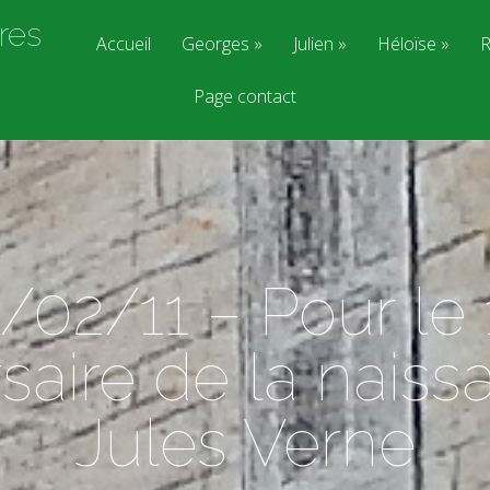
res
Accueil
Georges
Julien
Héloïse
R
Page contact
/02/11 – Pour le
saire de la nais
Jules Verne