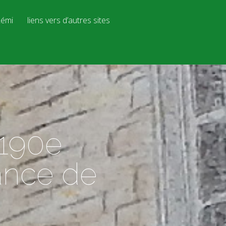
émi
liens vers d’autres sites
 190e
sance de