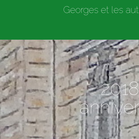
Georges et les aut
2018
anniver