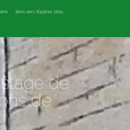
émi
liens vers d’autres sites
 stage de
ions de