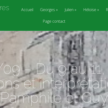
res
Accueil
Georges
Julien
Héloïse
R
Page contact
09 – Du 9 au 11,
ns et interprétat
Pamphile et Guy