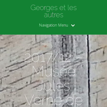
Georges et les
autres
Navigation Menu
2017/12 –
Musée
Jules
Verne de