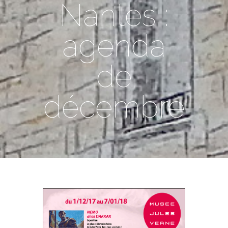
Nantes :
agenda
de
décembre