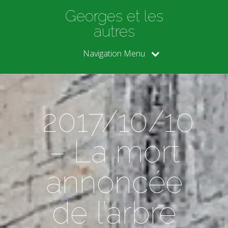
Georges et les
autres
Navigation Menu
2017/10/10
– La mort
annoncée
de l’arbre