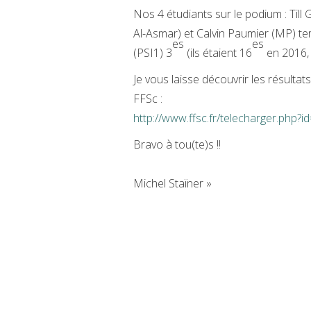
Nos 4 étudiants sur le podium : Till
Al-Asmar) et Calvin Paumier (MP) te
es
es
(PSI1) 3
(ils étaient 16
en 2016, 
Je vous laisse découvrir les résultat
FFSc :
http://www.ffsc.fr/telecharger.php?
Bravo à tou(te)s !!
Michel Staïner »