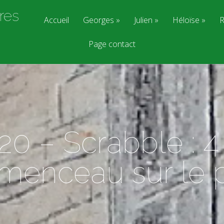
res
Accueil
Georges
Julien
Héloïse
R
Page contact
0 – Scrabble : 4
menceau sur le