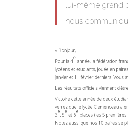
lui-même grand p
nous communique
« Bonjour,
e
Pour la 4
année, la fédération fran
lycéens et étudiants, jouée en paires
janvier et 11 février derniers. Vous a
Les résultats officiels viennent d’êtr
Victoire cette année de deux étudia
verrez que le lycée Clemenceau a en
e
e
e
3
, 5
et 6
places (les 5 premières 
Notez aussi que nos 10 paires se pl