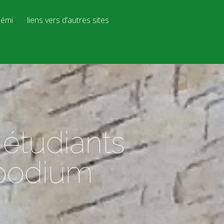
émi
liens vers d’autres sites
 étudiants
 podium