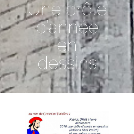
Une drôle
d’année
en
dessins