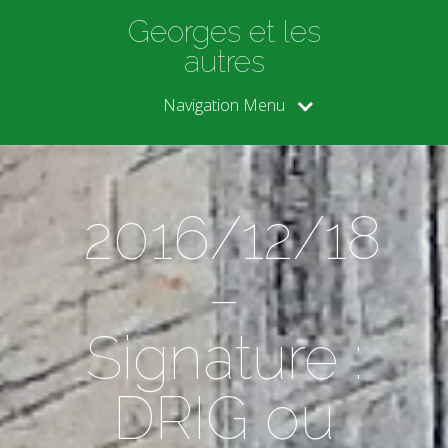
Georges et les
autres
Navigation Menu
2016/12/18
–
Signature :
DRIG ou