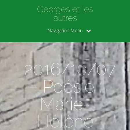
Georges et les
autres
Navigation Menu
2016/10/07
– Poésie :
Marie-
Hélène