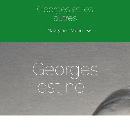
Georges et les
autres
Navigation Menu
Georges
est né !