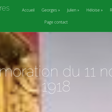
res
Accueil
Georges
Julien
Héloïse
R
Page contact
ration du 11 
1918